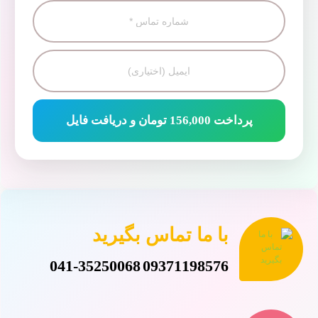
پرداخت 156,000 تومان و دریافت فایل
با ما تماس بگیرید
041-35250068
09371198576