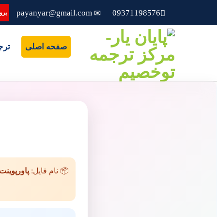
payanyar@gmail.com
09371198576
بروز
صفحه اصلی
ترج
📦 نام فایل:
پاورپوینت