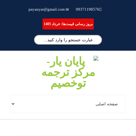
ترجمه تخصصی مقاله، انجام پایان نامه و شبیه سازی مقالات علمی
payanyar@gmail.com
09371198576
بروز رسانی قیمت‌ها: خرداد 1405