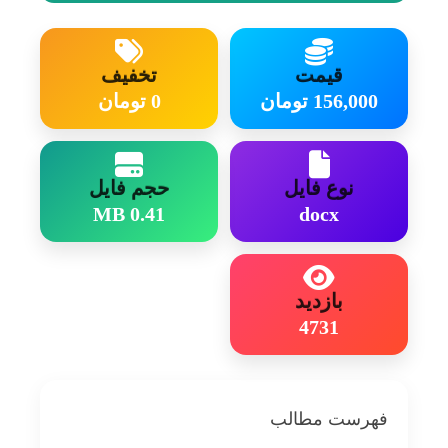
ویژگی برپایه فیلتر دقت ضعیفی دارند.....
قیمت
تخفیف
156,000 تومان
0 تومان
نوع فایل
حجم فایل
0.41 MB
docx
بازدید
4731
فهرست مطالب