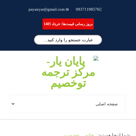
ترجمه تخصصی مقاله، انجام پایان نامه و شبیه سازی مقالات علمی
payanyar@gmail.com
09371198576
بروز رسانی قیمت‌ها: خرداد 1405
شما اینجا هستید:
خانه
عضویت