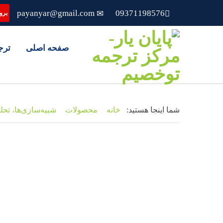
payanyar@gmail.com
09371198576
بروز
صفحه اصلی
ترج
شما اینجا هستید:
خانه
محصولات
شبیه‌سازی‌ها، تحل