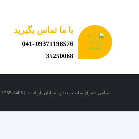
با ما تماس بگیرید
041-
09371198576
35250068
تمامی حقوق سایت متعلق به پایان یار است | 1405-1385