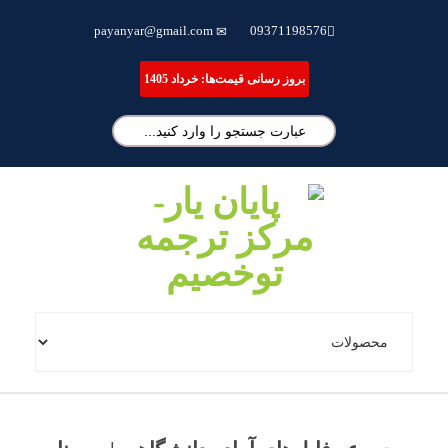
ترجمه تخصصی مقاله، انجام پایان نامه و شبیه سازی مقالات علمی
payanyar@gmail.com
09371198576
بروز رسانی قیمت‌ها: خرداد 1405