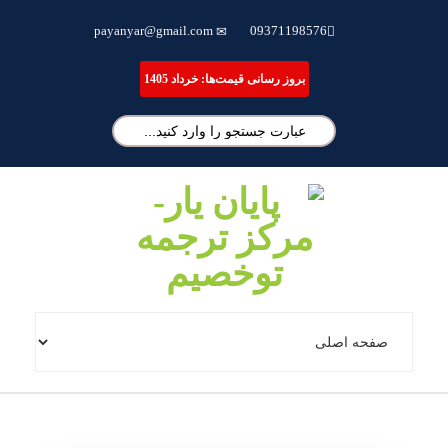
ترجمه تخصصی مقاله، انجام پایان نامه و شبیه سازی مقالات علمی
payanyar@gmail.com
09371198576
بروز رسانی قیمت‌ها: خرداد 1405