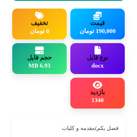
است. این الگوریتم‌ها جهت بهینه‌سازی تولید توان در
سیستم‌های فتوولتائیک ارائه می‌شوند. با توجه به
قیمت
تخفیف
این که مسئله بازده در این سیستم‌ها از اهمیت
190,000 تومان
0 تومان
بالایی برخوردار است، به همین دلیل ارائه ساختارها
و معماری‌های قدرتمند ...
نوع فایل
حجم فایل
6.93 MB
docx
بازدید
1340
فصل یکم)مقدمه و کلیات