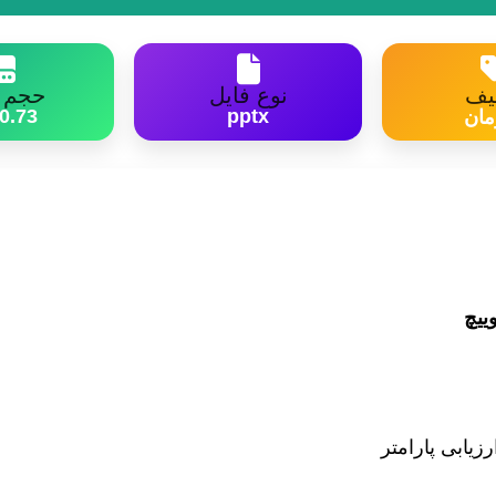
یف
نوع فایل
حجم ف
0.73 MB
pptx
ییچ