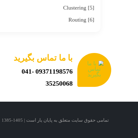
[5] Clustering
[6] Routing
با ما تماس بگیرید
041-
09371198576
35250068
تمامی حقوق سایت متعلق به پایان یار است | 1405-1385