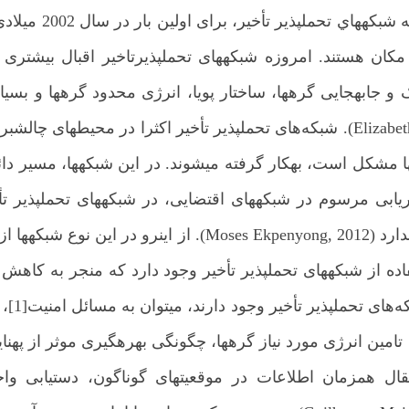
ر مکان هستند. امروزه شبکه­های تحمل­پذیرتاخیر اقبال بیش
ک و جابه­جایی گره­ها، ساختار پویا، انرژی محدود گره­ها و ب
ارتباط بین گره­ها می­شود (Elizabeth M. Daly, 2010). شبکه‌های تحمل­پذیر تأخیر اکث
مشکل است، به­کار گرفته می­شوند. در این شبکه­ها، مسیر دا
یابی مرسوم در شبکه­های اقتضایی، در شبکه­های تحمل­پذیر تأ
ده از شبکه­های تحمل­پذیر تأخیر وجود دارد که منجر به کاهش کا