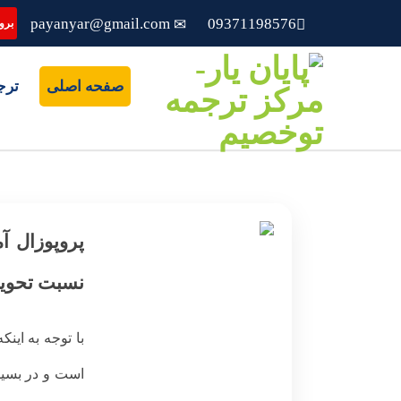
payanyar@gmail.com
09371198576
بروز
صفحه اصلی
ترج
پروپوزال آ
نسبت تحویل
با توجه به ­این