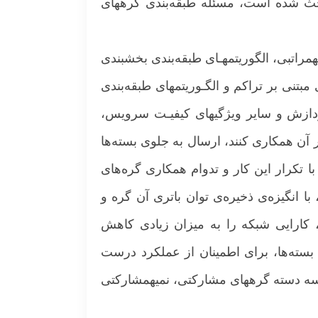
این پایان­نامه برروي آن بحث شده است، مسئله طبقه‌بندی گره­های
مراتبی، الگوریتم­هـای طبقه‌بندی بخش­بندی
مبتنی بر تراکم و الگـوریتم­های طبقه‌بندی
ردازش و سایر ویژگی­های کیفیـت سرویس،
ر آن همکاری کنند، ارسال به جلوی بسته‌ها
 تکرار این کار و تدوام همکاری گره‌های
 انگیزه‌ی ذخیره‌ی توان باتری آن گره و
کارایی شبکه را به میزان زیادی کاهش
در انتقال بسته‌ها، برای اطمینان از عملکرد درست
سه دسته گره­های مشارکتی، نمیه­مشارکتی