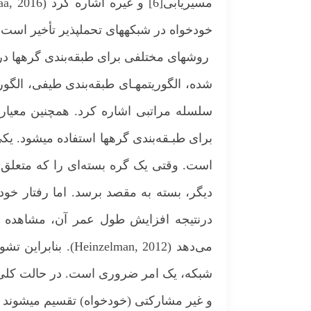
خودخواه در شبکه­های تحمل­پذیر تأخیر است که در ادامه
روش­های مختلفی برای طبقه‌بندی گره­ها در ش
شده، الگوریتم­هـای طبقه‌بندی طیفی، الگوری
سلسله مراتبی اشاره کرد. همچنین معیاره
برای طبـقه‌بندی گره­ها استفاده می­شود. ی
است. وقتی یک گره بسته‌ای را که متعلق ب
دیگر، بسته به مقصد برسد. اما رفتار خود
درنتیجه افزایش طول عمر آن، مشاهده م
می‌دهد (man, 2012
شبکه، یک امر ضروری است. در حالت کلی گر
و غیر مشارکتی (خودخواه) تقسیم می­شوند (Radu-Ioan Ciobanu, 2014)