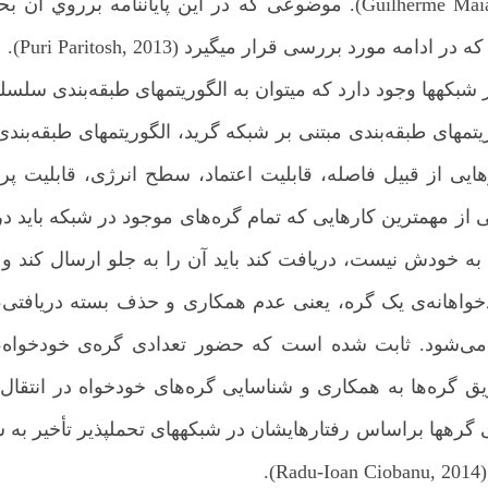
مسیریابی[6] و غیره اشاره کرد (Guilherme Maiaa, 2016). موضوعی که در 
 مورد بررسی قرار می­گیرد (Puri Paritosh, 2013).
بکه­ها وجود دارد که می­توان به الگوریتم­های طبقه‌بندی سلسله­
تم­های طبقه‌بندی مبتنی بر شبکه گرید، الگوریتم­های طبقه‌بندی 
ایی از قبیل فاصله، قابلیت اعتماد، سطح انرژی، قابلیت پ
کی از مهمترین کارهایی که تمام گره‌های موجود در شبکه باید د
ه خودش نیست، دریافت کند باید آن را به جلو ارسال کند و با
خواهانه‌ی یک گره، یعنی عدم همکاری و حذف بسته دریافتی، با
ی‌شود. ثابت شده است که حضور تعدادی گره‌ی خودخواه، 
Heinzel). بنابراین تشویق گره‌ها به همکاری و شناسایی گره‌های خودخواه 
ه­ها براساس رفتارهایشان در شبکه­های تحمل­پذیر تأخیر به 
.