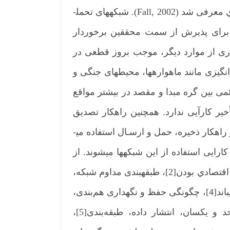
می‌شوند (Abbas Nayebia, 2010). ایده اولیه شبکه­هاي تحمل­پذیر تأخیر، برای اولین بار در سال 2002 میلادي معرفی شد (Fall, 2002). شبکه­های تحمل­
تری برای پذیرش از سمت محققین برخوردار
سیاری از موارد دیگر، موجب بروز قطعی در
را در محیط­های چالش­برانگیزی مانند ماهواره­ها، محیط­های جنگی و
ئمی بین گره مبدا و مقصد در بیشتر مواقع
خیر کارآیی ندارد. همچنین راهکار تصدیق
پروتکل TCP/IP نیز در این شبکه­ها کارآیی ندارد (Moses Ekpenyong, 2012). از اینرو در این نوع شبکه­ها از راهکار ذخيره، حمل و ارسـال استفاده می­
رایی استفاده از این شبکه­ها می­شوند. از
جمله مسائل و چالش­هایی که در محیط شبکه‌های تحمل­پذیر تأخیر وجود دارند، می­توان به مسائل امنیت[1]، اقتصادي بودن[2]، طبقه­بندی مداوم شبکه،
افزونگی زیاد[3]، قابلیت پیش­بینی موقعیت، تامین انرژی مورد نیاز گره­ها، چگونگی بهره­گیری موثر از پهنای­باند[4]، چگونگی حفظ و نگهداری هم‌بندی،
چگونگی دستیابی به حداقل تأخیر در انتقال همزمان اطلاعات در موقعیت­های گوناگون، دستیابی واحد و یکسان، انتشار داده، طبقه‌بندی[5]،