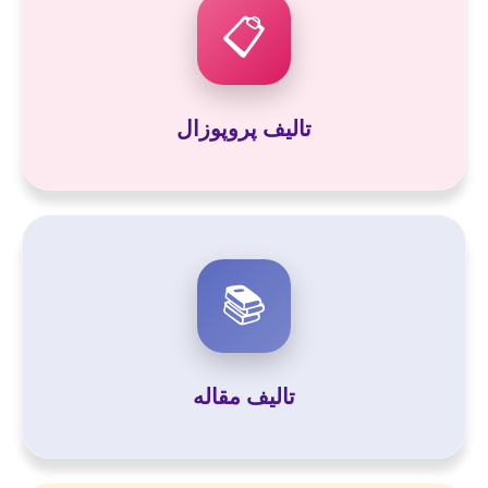
📋
تالیف پروپوزال
📚
تالیف مقاله