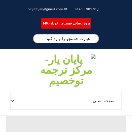
ترجمه تخصصی مقاله، انجام پایان نامه و شبیه سازی مقالات علمی
payanyar@gmail.com
09371198576
بروز رسانی قیمت‌ها: خرداد 1405