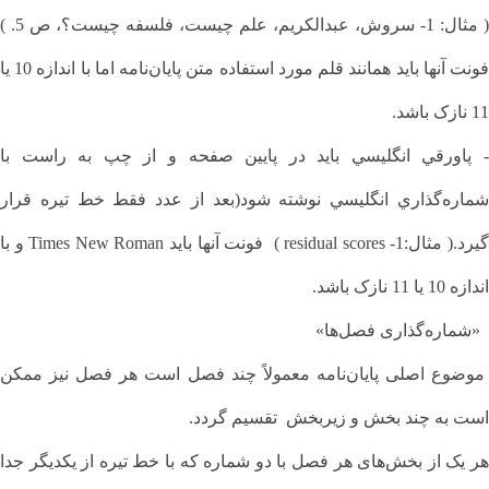
( مثال: 1- سروش، عبدالکریم، علم چیست، فلسفه چیست؟، ص 5. )
فونت آنها بايد همانند قلم مورد استفاده متن پايان‌نامه اما با اندازه 10 یا
11 نازک باشد.
- پاورقي انگليسي بايد در پايين صفحه و از چپ به راست با
شماره‌گذاري انگليسي نوشته شود(بعد از عدد فقط خط تيره قرار
گيرد.( مثال:1- residual scores ) فونت آنها بايد Times New Roman و با
اندازه 10 یا 11 نازک باشد.
«شماره‌گذاری فصل‌ها»
موضوع اصلی پایان‌نامه معمولاً چند فصل است هر فصل نیز ممکن
است به چند بخش و زيربخش تقسیم گردد.
هر یک از بخش‌های هر فصل با دو شماره که با خط تیره از یکدیگر جدا