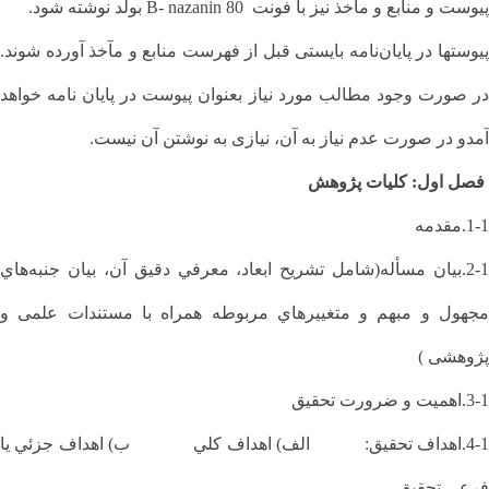
پیوست و منابع و مآخذ نیز با فونت 80 B- nazanin بولد نوشته شود.
پیوستها در پایان‌نامه بایستی قبل از فهرست منابع و مآخذ آورده شوند.
در صورت وجود مطالب مورد نیاز بعنوان پیوست در پایان نامه خواهد
آمدو در صورت عدم نیاز به آن، نیازی به نوشتن آن نیست.
فصل اول: کلیات پژوهش
1-1.مقدمه
2-1.بيان مسأله(شامل تشريح ابعاد، معرفي دقيق آن، بيان جنبه‌هاي
مجهول و مبهم و متغييرهاي مربوطه همراه با مستندات علمی و
پژوهشی )
3-1.اهميت و ضرورت تحقيق
4-1.اهداف تحقيق: الف) اهداف كلي ب) اهداف جزئي يا
فرعي تحقيق