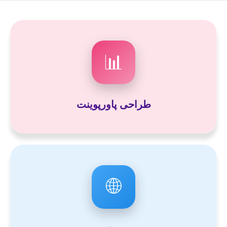
📊
طراحی پاورپوینت
🌐